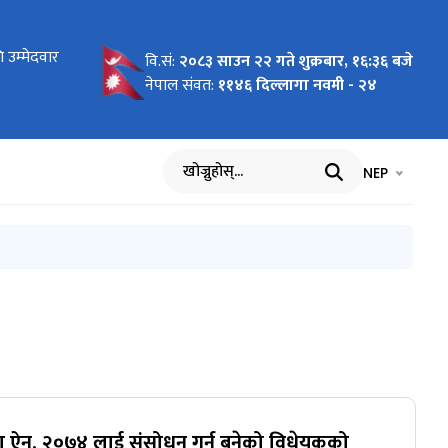
शोधन विधेयक
 उम्मेदवार
 लागि
न माग
को लागि नाम
य बिमा
ार्यविधि,
 पदमा
ा
का लागि नाम
रमा
को विवरण
धमा
ाल भएको १००
वि.सं:
२०८३ साउन २२ गते शुक्रबार, १६:३६ बजे
सम्बन्धी
आह्वान
नेपाल संवत:
११४६ दिल्लागा नवमी - २४
भाषा चयन गर्नुह
भाषा प
NEP
खोज्नुहोस्
बीमा ऐन, २०७४ लाई संसोधन गर्न बनेको विधेयकको