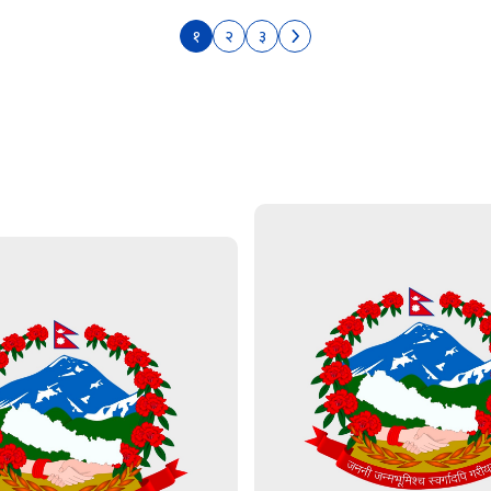
१
२
३