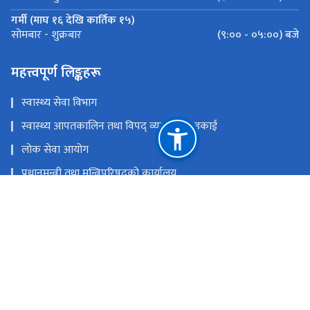
गर्मी (माघ १६ देखि कार्तिक १५)
(९:०० - ०५:००) बजे
सोमबार - शुक्रबार
महत्त्वपूर्ण लिङ्कहरू
स्वास्थ्य सेवा विभाग
स्वास्थ्य आपतकालिन तथा विपद् व्यवस्थापन इकाई
लोक सेवा आयोग
प्रधानमन्त्री तथा मन्त्रिपरिषद्‍को कार्यालय
चिकित्सा शिक्षा आयोग
खाद्य प्रविधि तथा गुण नियन्त्रण विभाग
राष्ट्रिय प्राकृतिक स्रोत तथा वित्त आयोग
सिंहदरबार, काठमाडौं
info@mohp.gov.np