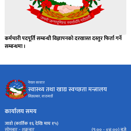
कर्मचारी पदपूर्ति सम्बन्धी विज्ञापनको दरखास्त दस्तुर फिर्ता गर्ने
सम्बन्धमा ।
नेपाल सरकार
स्वास्थ्य तथा खाद्य स्वच्छता मन्त्रालय
सिंहदरबार, काठमाडौं
कार्यालय समय
जाडो (कार्तिक १६ देखि माघ १५)
(९:०० - ०४:००) बजे
सोमबार - शुक्रबार