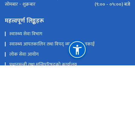
(९:०० - ०५:००) बजे
सोमबार - शुक्रबार
महत्त्वपूर्ण लिङ्कहरू
स्वास्थ्य सेवा विभाग
स्वास्थ्य आपतकालिन तथा विपद् व्यवस्थापन इकाई
लोक सेवा आयोग
प्रधानमन्त्री तथा मन्त्रिपरिषद्‍को कार्यालय
चिकित्सा शिक्षा आयोग
खाद्य प्रविधि तथा गुण नियन्त्रण विभाग
राष्ट्रिय प्राकृतिक स्रोत तथा वित्त आयोग
सिंहदरबार, काठमाडौं
info@mohp.gov.np