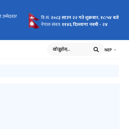
ोधन
 उम्मेदवार
 लागि
न माग
को लागि नाम
य बिमा
ार्यविधि,
 पदमा
ा
का लागि नाम
रमा
को विवरण
धमा
ाल भएको १००
वि.सं:
२०८३ साउन २२ गते शुक्रबार, १८:५४ बजे
सम्बन्धी
आह्वान
नेपाल संवत:
११४६ दिल्लागा नवमी - २४
भाषा चयन गर्नुह
भाषा प
NEP
खोज्नुहोस्