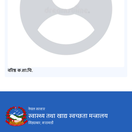
वरिष्ठ क.शा.चि.
नेपाल सरकार
स्वास्थ्य तथा खाद्य स्वच्छता मन्त्रालय
सिंहदरबार, काठमाडौं