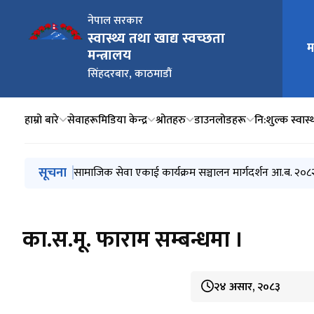
नेपाल सरकार
स्वास्थ्य तथा खाद्य स्वच्छता
मुख्य न
म
मन्त्रालय
सिंहदरबार, काठमाडौं
हाम्रो बारे
सेवाहरू
मिडिया केन्द्र
श्रोतहरु
डाउनलोडहरू
नि:शुल्क स्वास्थ
मुख्य नेभिगेसनमा जानुहोस्
सूचना
एकद्वार संकट व्यवस्थापन केन्द्र कार्यक्रम सञ्चालन मार्गदर्श
जेरियाट्रिक (ज्येष्ठ नागरिक) स्वास्थ्य सेवा सञ्चालन मार्गदर्श
स्थानीय तहमा आधारभूत स्वास्थ्य सेवा केन्द्र निर्माण तथा सेवा
स्वतः प्रकाशन चौथौं त्रैमासिक (२०८१ बैशाख, जेष्ठ, अषाढ)
सामाजिक सेवा एकाई कार्यक्रम सञ्चालन मार्गदर्शन आ.ब. २०
का.स.मू. फाराम सम्बन्धमा ।
२४ असार, २०८३