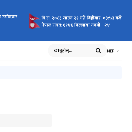
ोधन
 उम्मेदवार
 लागि
न माग
को लागि नाम
य बिमा
ार्यविधि,
 पदमा
ा
का लागि नाम
रमा
को विवरण
धमा
ाल भएको १००
वि.सं:
२०८३ साउन २१ गते बिहीबार, ०३:५३ बजे
सम्बन्धी
आह्वान
नेपाल संवत:
११४६ दिल्लागा नवमी - २४
भाषा चयन गर्नुह
भाषा प
NEP
खोज्नुहोस्