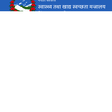
नेपाल सरकार
स्वास्थ्य तथा खाद्य स्वच्छता मन्त्रालय
सिंहदरबार, काठमाडौं
कार्यालय समय
जाडो (कार्तिक १६ देखि माघ १५)
(९:०० - ०४:००) बजे
सोमबार - शुक्रबार
गर्मी (माघ १६ देखि कार्तिक १५)
(९:०० - ०५:००) बजे
सोमबार - शुक्रबार