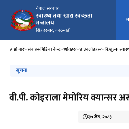
नेपाल सरकार
स्वास्थ्य तथा खाद्य स्वच्छता
मुख्य न
म
मन्त्रालय
सिंहदरबार, काठमाडौं
हाम्रो बारे
सेवाहरू
मिडिया केन्द्र
श्रोतहरु
डाउनलोडहरू
नि:शुल्क स्वास्थ
मुख्य नेभिगेसनमा जानुहोस्
सूचना
स्वतः प्रकाशन चौथौं त्रैमासिक (२०८१ बैशाख, जेष्ठ, अषाढ)
वी.पी. कोइराला मेमोरिय क्यान्सर अस
२७ जेठ, २०८३