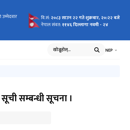
ोधन
 उम्मेदवार
 लागि
न माग
को लागि नाम
य बिमा
ार्यविधि,
 पदमा
ा
का लागि नाम
रमा
को विवरण
धमा
ाल भएको १००
वि.सं:
२०८३ साउन २२ गते शुक्रबार, २०:२२ बजे
सम्बन्धी
आह्वान
नेपाल संवत:
११४६ दिल्लागा नवमी - २४
भाषा चयन गर्नुह
भाषा प
NEP
खोज्नुहोस्
सामाजिक 
सूची सम्बन्धी सूचना ।