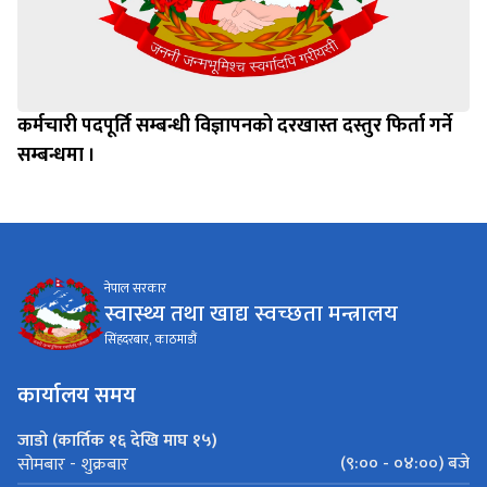
कर्मचारी पदपूर्ति सम्बन्धी विज्ञापनको दरखास्त दस्तुर फिर्ता गर्ने
सम्बन्धमा ।
नेपाल सरकार
स्वास्थ्य तथा खाद्य स्वच्छता मन्त्रालय
सिंहदरबार, काठमाडौं
कार्यालय समय
जाडो (कार्तिक १६ देखि माघ १५)
(९:०० - ०४:००) बजे
सोमबार - शुक्रबार