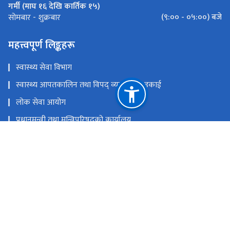
गर्मी (माघ १६ देखि कार्तिक १५)
(९:०० - ०५:००) बजे
सोमबार - शुक्रबार
महत्त्वपूर्ण लिङ्कहरू
स्वास्थ्य सेवा विभाग
स्वास्थ्य आपतकालिन तथा विपद् व्यवस्थापन इकाई
लोक सेवा आयोग
प्रधानमन्त्री तथा मन्त्रिपरिषद्‍को कार्यालय
चिकित्सा शिक्षा आयोग
खाद्य प्रविधि तथा गुण नियन्त्रण विभाग
राष्ट्रिय प्राकृतिक स्रोत तथा वित्त आयोग
सिंहदरबार, काठमाडौं
info@mohp.gov.np