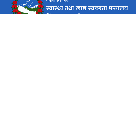
नेपाल सरकार
स्वास्थ्य तथा खाद्य स्वच्छता मन्त्रालय
सिंहदरबार, काठमाडौं
कार्यालय समय
जाडो (कार्तिक १६ देखि माघ १५)
(९:०० - ०४:००) बजे
सोमबार - शुक्रबार
गर्मी (माघ १६ देखि कार्तिक १५)
(९:०० - ०५:००) बजे
सोमबार - शुक्रबार