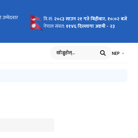
ोधन
 उम्मेदवार
 लागि
न माग
को लागि नाम
य बिमा
ार्यविधि,
 पदमा
ा
का लागि नाम
रमा
को विवरण
धमा
ाल भएको १००
वि.सं:
२०८३ साउन २१ गते बिहीबार, १०:०२ बजे
सम्बन्धी
आह्वान
नेपाल संवत:
११४६ दिल्लागा अष्टमी - २३
भाषा चयन गर्नुह
भाषा प
NEP
खोज्नुहोस्
सामाजिक 