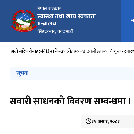
नेपाल सरकार
स्वास्थ्य तथा खाद्य स्वच्छता
मुख्य न
म
मन्त्रालय
सिंहदरबार, काठमाडौं
हाम्रो बारे
सेवाहरू
मिडिया केन्द्र
श्रोतहरु
डाउनलोडहरू
नि:शुल्क स्वास्थ
मुख्य नेभिगेसनमा जानुहोस्
सूचना
स्वतः प्रकाशन चौथौं त्रैमासिक (२०८१ बैशाख, जेष्ठ, अषाढ)
सवारी साधनको विवरण सम्बन्धमा ।
२५ असार, २०८२