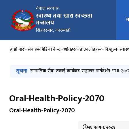
नेपाल सरकार
स्वास्थ्य तथा खाद्य स्वच्छता
मुख्य न
म
मन्त्रालय
सिंहदरबार, काठमाडौं
हाम्रो बारे
सेवाहरू
मिडिया केन्द्र
श्रोतहरु
डाउनलोडहरू
नि:शुल्क स्वास्थ
मुख्य नेभिगेसनमा जानुहोस्
सूचना
स्वतः प्रकाशन चौथौं त्रैमासिक (२०८१ बैशाख, जेष्ठ, अषाढ)
सामाजिक सेवा एकाई कार्यक्रम सञ्चालन मार्गदर्शन आ.ब. २०
एकद्वार संकट व्यवस्थापन केन्द्र कार्यक्रम सञ्चालन मार्गदर्श
जेरियाट्रिक (ज्येष्ठ नागरिक) स्वास्थ्य सेवा सञ्चालन मार्गदर्श
स्थानीय तहमा आधारभूत स्वास्थ्य सेवा केन्द्र निर्माण तथा सेवा
Oral-Health-Policy-2070
Oral-Health-Policy-2070
२६ फागुन, २०८१