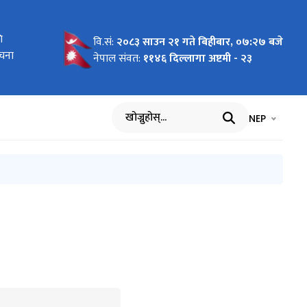
ोधन
ि
 लागि
न माग
को लागि
य बिमा
ार्यविधि,
 पदमा
ा
का लागि
रमा
को विवरण
धमा
ल भएको
वि.सं:
२०८३ साउन २१ गते बिहीबार, ०७:२७ बजे
ूचना
ार्ता
ास्त
नेपाल संवत:
११४६ दिल्लागा अष्टमी - २३
भाषा चयन गर्नुह
भाषा प
NEP
खोज्नुहोस्