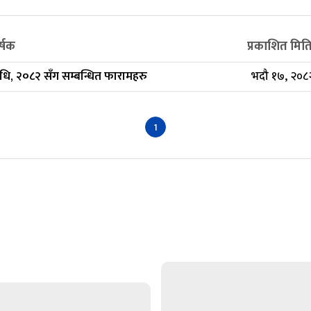
र्षक
प्रकाशित मित
िधि, २०८२ सँग सम्बन्धित फारामहरु
भदौ १७, २०८
1