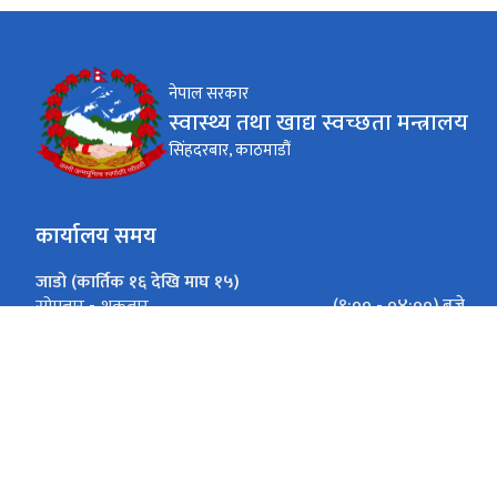
नेपाल सरकार
स्वास्थ्य तथा खाद्य स्वच्छता मन्त्रालय
सिंहदरबार, काठमाडौं
कार्यालय समय
जाडो (कार्तिक १६ देखि माघ १५)
(९:०० - ०४:००) बजे
सोमबार - शुक्रबार
गर्मी (माघ १६ देखि कार्तिक १५)
(९:०० - ०५:००) बजे
सोमबार - शुक्रबार