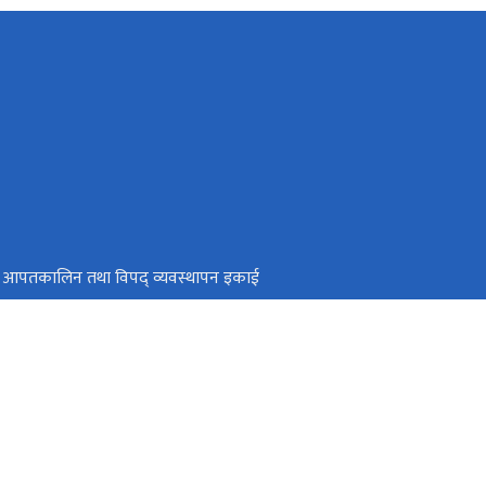
थ्य आपतकालिन तथा विपद् व्यवस्थापन इकाई
्त्री तथा मन्त्रिपरिषद्‍को कार्यालय
रविधि तथा गुण नियन्त्रण विभाग
सिंहदरबार, काठमाडौं
info@mohp.gov.np