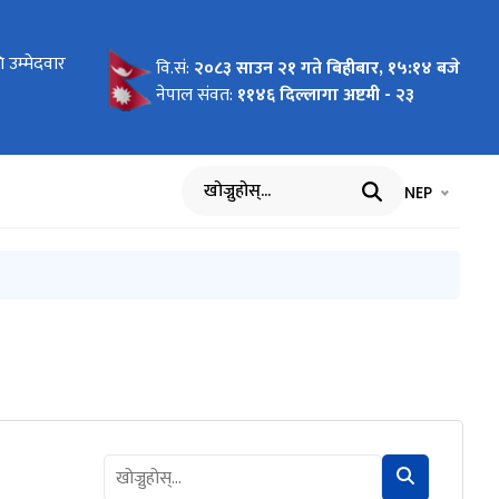
ोधन
 उम्मेदवार
 लागि
न माग
को लागि नाम
य बिमा
ार्यविधि,
 पदमा
ा
का लागि नाम
रमा
को विवरण
धमा
ल भएको
वि.सं:
२०८३ साउन २१ गते बिहीबार, १५:१४ बजे
सम्बन्धी
आह्वान
नेपाल संवत:
११४६ दिल्लागा अष्टमी - २३
भाषा चयन गर्नुह
भाषा प
NEP
खोज्नुहोस्